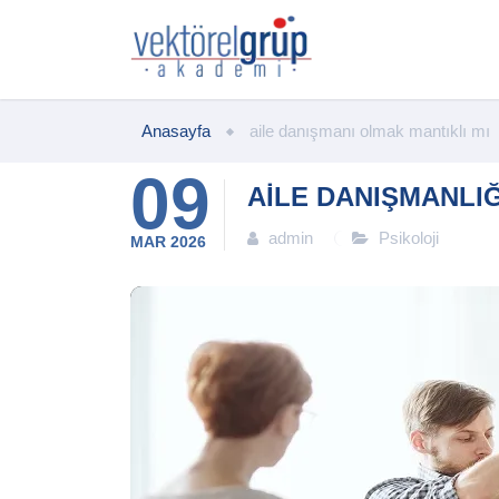
Anasayfa
aile danışmanı olmak mantıklı mı
09
AILE DANIŞMANLI
admin
Psikoloji
MAR
2026