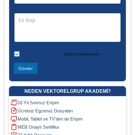
u
m
a
E
r
k
a
B
n
i
ı
l
z
g
*
i
K
KVKK açık onay metnini
Okudum Onaylıyorum
V
K
Gönder
K
*
NEDEN VEKTORELGRUP AKADEMI?
10 Yıl Sınırsız Erişim
Ücretsiz Egzersiz Dosyaları
Mobil, Tablet ve TV'den de Erişim
MEB Onaylı Sertifika