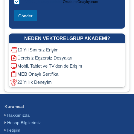
K
a
KVKK açık onay metnini
Okudum Onaylıyorum
V
n
K
ı
Gönder
K
z
*
*
NEDEN VEKTORELGRUP AKADEMI?
10 Yıl Sınırsız Erişim
Ücretsiz Egzersiz Dosyaları
Mobil, Tablet ve TV'den de Erişim
MEB Onaylı Sertifika
22 Yıllık Deneyim
Kurumsal
Hakkımızda
Hesap Bilgilerimiz
İletişim