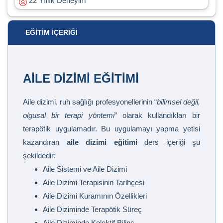
22 Yıllık Deneyim
EĞITIM İÇERIĞI
AILE DIZIMI EĞITIMI
Aile dizimi, ruh sağlığı profesyonellerinin “
bilimsel değil,
olgusal bir terapi yöntemi
” olarak kullandıkları bir
terapötik uygulamadır. Bu uygulamayı yapma yetisi
kazandıran
aile dizimi eğitimi
ders içeriği şu
şekildedir:
Aile Sistemi ve Aile Dizimi
Aile Dizimi Terapisinin Tarihçesi
Aile Dizimi Kuramının Özellikleri
Aile Diziminde Terapötik Süreç
Aile Diziminde Kolektif Bilinç