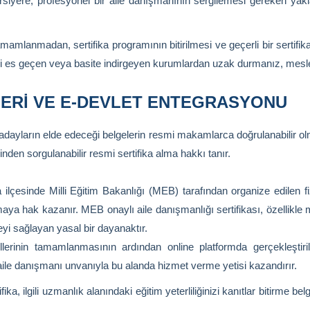
rsiyere; profesyonel bir aile danışmanının sergilemesi gereken yak
amlanmadan, sertifika programının bitirilmesi ve geçerli bir sertif
i es geçen veya basite indirgeyen kurumlardan uzak durmanız, mesleki
ERI VE E-DEVLET ENTEGRASYONU
dayların elde edeceği belgelerin resmi makamlarca doğrulanabilir olmas
inden sorgulanabilir resmi sertifika alma hakkı tanır.
:
lçesinde Milli Eğitim Bakanlığı (MEB) tarafından organize edilen f
lmaya hak kazanır. MEB onaylı aile danışmanlığı sertifikası, özellikl
eyi sağlayan yasal bir dayanaktır.
erinin tamamlanmasının ardından online platformda gerçekleştir
r aile danışmanı unvanıyla bu alanda hizmet verme yetisi kazandırır.
fika, ilgili uzmanlık alanındaki eğitim yeterliliğinizi kanıtlar bitirme be