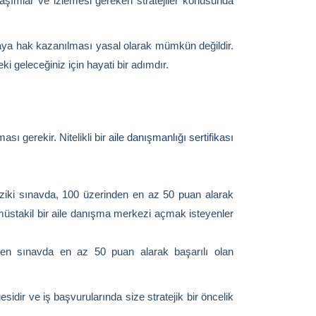
laşımlar ve izlemesi gereken stratejiler konusunda
ikaya hak kazanılması yasal olarak mümkün değildir.
 geleceğiniz için hayati bir adımdır.
ı gerekir. Nitelikli bir
aile danışmanlığı sertifikası
iziki sınavda, 100 üzerinden en az 50 puan alarak
e müstakil bir aile danışma merkezi açmak isteyenler
ilen sınavda en az 50 puan alarak başarılı olan
lgesidir ve iş başvurularında size stratejik bir öncelik