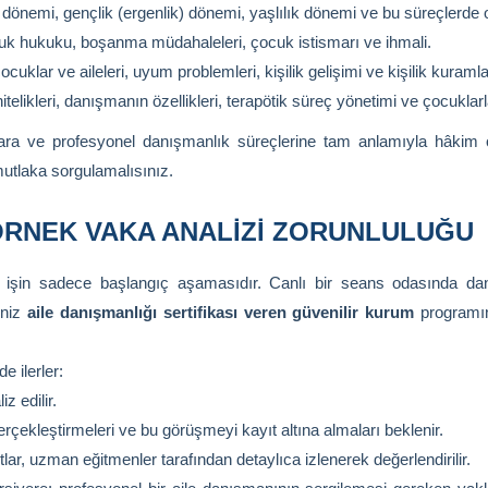
dönemi, gençlik (ergenlik) dönemi, yaşlılık dönemi ve bu süreçlerde 
cuk hukuku, boşanma müdahaleleri, çocuk istismarı ve ihmali.
cuklar ve aileleri, uyum problemleri, kişilik gelişimi ve kişilik kuramla
telikleri, danışmanın özellikleri, terapötik süreç yönetimi ve çocuklar
artlara ve profesyonel danışmanlık süreçlerine tam anlamıyla hâki
utlaka sorgulamalısınız.
 ÖRNEK VAKA ANALIZI ZORUNLULUĞU
ak işin sadece başlangıç aşamasıdır. Canlı bir seans odasında dan
iniz
aile danışmanlığı sertifikası veren güvenilir kurum
programın
e ilerler:
z edilir.
çekleştirmeleri ve bu görüşmeyi kayıt altına almaları beklenir.
lar, uzman eğitmenler tarafından detaylıca izlenerek değerlendirilir.