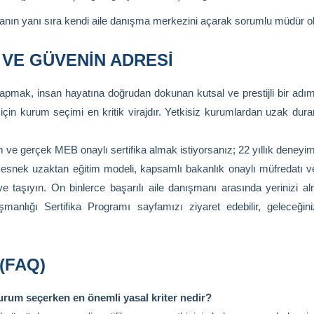
anın yanı sıra kendi aile danışma merkezini açarak sorumlu müdür ol
 VE GÜVENIN ADRESI
 yapmak, insan hayatına doğrudan dokunan kutsal ve prestijli bir ad
için kurum seçimi en kritik virajdır. Yetkisiz kurumlardan uzak durar
 ve gerçek MEB onaylı sertifika almak istiyorsanız; 22 yıllık deneyi
esnek uzaktan eğitim modeli, kapsamlı bakanlık onaylı müfredatı 
eye taşıyın. On binlerce başarılı aile danışmanı arasında yerinizi a
manlığı Sertifika Programı sayfamızı ziyaret edebilir, geleceğin
(FAQ)
 kurum seçerken en önemli yasal kriter nedir?