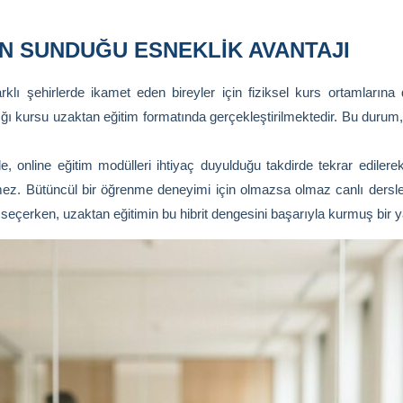
IN SUNDUĞU ESNEKLIK AVANTAJI
klı şehirlerde ikamet eden bireyler için fiziksel kurs ortamlarına
nlığı kursu uzaktan eğitim formatında gerçekleştirilmektedir. Bu dur
 online eğitim modülleri ihtiyaç duyulduğu takdirde tekrar edilerek tit
. Bütüncül bir öğrenme deneyimi için olmazsa olmaz canlı dersler
eçerken, uzaktan eğitimin bu hibrit dengesini başarıyla kurmuş bir yap