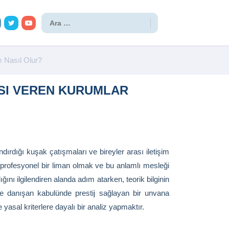
m Nasıl Olur?
ASI VEREN KURUMLAR
dırdığı kuşak çatışmaları ve bireyler arası iletişim
ği profesyonel bir liman olmak ve bu anlamlı mesleği
ı ilgilendiren alanda adım atarken, teorik bilginin
 ve danışan kabulünde prestij sağlayan bir unvana
asal kriterlere dayalı bir analiz yapmaktır.