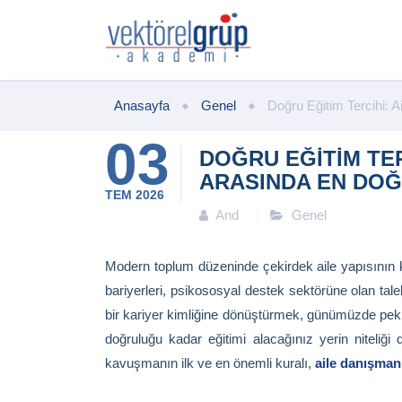
Anasayfa
Genel
Doğru Eğitim Tercihi: 
03
DOĞRU EĞITIM TER
ARASINDA EN DOĞ
TEM
2026
And
Genel
Modern toplum düzeninde çekirdek aile yapısının kar
bariyerleri, psikososyal destek sektörüne olan tale
bir kariyer kimliğine dönüştürmek, günümüzde pek ç
doğruluğu kadar eğitimi alacağınız yerin niteliğ
kavuşmanın ilk ve en önemli kuralı,
aile danışmanl