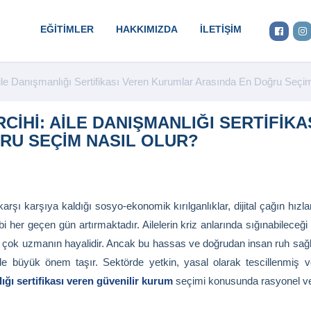
EĞITIMLER
HAKKIMIZDA
İLETIŞIM
Aile Danışmanlığı Sertifikası Veren Kurumlar Arasında En Doğru Seçi
CIHI: AILE DANIŞMANLIĞI SERTIFIK
RU SEÇIM NASIL OLUR?
şı karşıya kaldığı sosyo-ekonomik kırılganlıklar, dijital çağın hızlan
bi her geçen gün artırmaktadır. Ailelerin kriz anlarında sığınabilece
ok uzmanın hayalidir. Ancak bu hassas ve doğrudan insan ruh sağlığın
i de büyük önem taşır. Sektörde yetkin, yasal olarak tescillenmiş
ığı sertifikası veren güvenilir kurum
seçimi konusunda rasyonel ve y