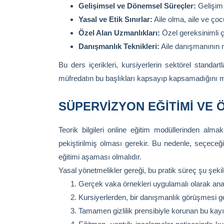
Gelişimsel ve Dönemsel Süreçler:
Gelişim 
Yasal ve Etik Sınırlar:
Aile olma, aile ve ço
Özel Alan Uzmanlıkları:
Özel gereksinimli ço
Danışmanlık Teknikleri:
Aile danışmanının ni
Bu ders içerikleri, kursiyerlerin sektörel stand
müfredatın bu başlıkları kapsayıp kapsamadığını m
SÜPERVIZYON EĞITIMI VE
Teorik bilgileri online eğitim modüllerinden alm
pekiştirilmiş olması gerekir. Bu nedenle, seçeceğ
eğitimi aşaması olmalıdır.
Yasal yönetmelikler gereği, bu pratik süreç şu şekild
Gerçek vaka örnekleri uygulamalı olarak anali
Kursiyerlerden, bir danışmanlık görüşmesi ger
Tamamen gizlilik prensibiyle korunan bu kayıt