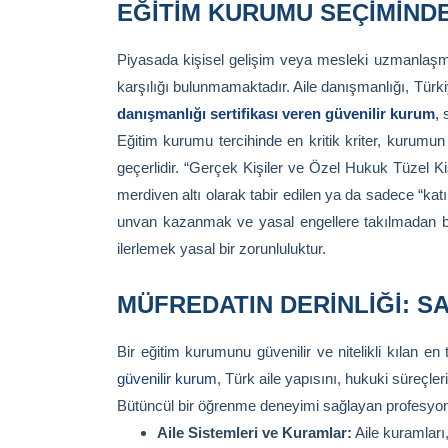
EĞITIM KURUMU SEÇIMINDE
Piyasada kişisel gelişim veya mesleki uzmanlaşm
karşılığı bulunmamaktadır. Aile danışmanlığı, Türkiy
danışmanlığı sertifikası veren güvenilir kurum
,
s
Eğitim kurumu tercihinde en kritik kriter, kurumu
geçerlidir. “Gerçek Kişiler ve Özel Hukuk Tüzel K
merdiven altı olarak tabir edilen ya da sadece “ka
unvan kazanmak ve yasal engellere takılmadan bir
ilerlemek yasal bir zorunluluktur.
MÜFREDATIN DERINLIĞI: S
Bir eğitim kurumunu güvenilir ve nitelikli kılan en 
güvenilir kurum
, Türk aile yapısını, hukuki süreçler
Bütüncül bir öğrenme deneyimi sağlayan profesyonel 
Aile Sistemleri ve Kuramlar:
Aile kuramları