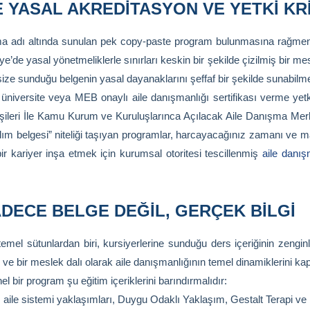
 YASAL AKREDITASYON VE YETKI KR
a adı altında sunulan pek copy-paste program bulunmasına rağmen
e’de yasal yönetmeliklerle sınırları keskin bir şekilde çizilmiş bir mes
ize sunduğu belgenin yasal dayanaklarını şeffaf bir şekilde sunabilmel
n üniversite veya MEB onaylı aile danışmanlığı sertifikası verme ye
işileri İle Kamu Kurum ve Kuruluşlarınca Açılacak Aile Danışma Mer
tılım belgesi” niteliği taşıyan programlar, harcayacağınız zamanı ve m
 kariyer inşa etmek için kurumsal otoritesi tescillenmiş
aile danış
ADECE BELGE DEĞIL, GERÇEK BILGI
temel sütunlardan biri, kursiyerlerine sunduğu ders içeriğinin zenginliğ
i ve bir meslek dalı olarak aile danışmanlığının temel dinamiklerini ka
bir program şu eğitim içeriklerini barındırmalıdır:
, aile sistemi yaklaşımları, Duygu Odaklı Yaklaşım, Gestalt Terapi ve 