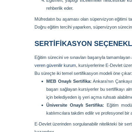
Eğitmen, yaptığı incelemeler neticesinde ku
rehberlik eder.
Müfredatın bu aşaması olan süpervizyon eğitimi tam
Doğru eğitim tercihi yaparken, süpervizyon sürecin
SERTIFIKASYON SEÇENEKL
Eğitim sürecini ve sınavları başarıyla tamamlayan a
veren güvenilir kurum
, kursiyerlerine E-Devlet üzer
Bu süreçte iki temel sertifikasyon modeli öne çıkar
MEB Onaylı Sertifika:
Ankara’nın Çankaya i
başarı sağlayan kursiyerler bu sertifikayı a
için belediyeden iş yeri açma ruhsatı alabilm
Üniversite Onaylı Sertifika:
Eğitim modüll
katılımcılara takdim edilir ve profesyonel bi
E-Devlet üzerinden sorgulanabilir nitelikteki bir serti
kazandırır.